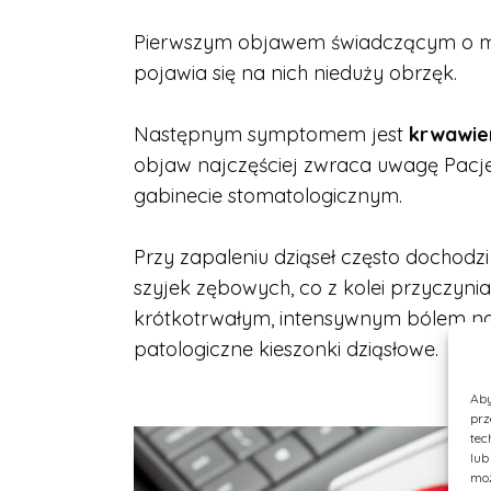
Pierwszym objawem świadczącym o 
pojawia się na nich nieduży obrzęk.
Następnym symptomem jest
krwawien
objaw najczęściej zwraca uwagę Pacjentó
gabinecie stomatologicznym.
Przy zapaleniu dziąseł często dochodzi
szyjek zębowych, co z kolei przyczynia
krótkotrwałym, intensywnym bólem na t
patologiczne kieszonki dziąsłowe.
Aby
prz
tec
lub
moż