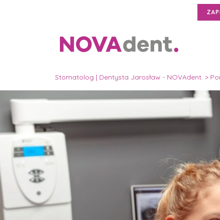
ZAP
Stomatolog | Dentysta Jarosław - NOVAdent.
>
Po