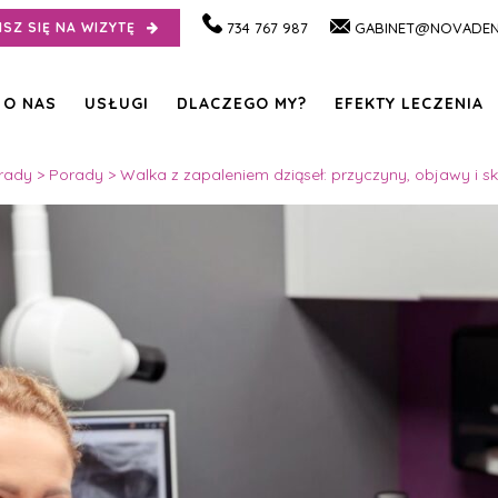
ISZ SIĘ NA WIZYTĘ
734 767 987
GABINET@NOVADEN
O NAS
USŁUGI
DLACZEGO MY?
EFEKTY LECZENIA
rady
>
Porady
>
Walka z zapaleniem dziąseł: przyczyny, objawy i s