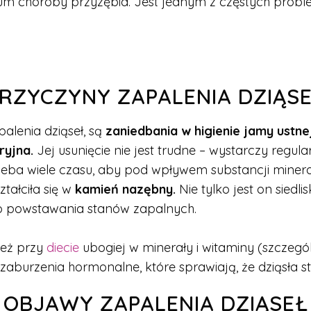
um choroby przyzębia. Jest jednym z częstych proble
RZYCZYNY ZAPALENIA DZIĄS
alenia dziąseł, są
zaniedbania w higienie jamy ustnej
ryjna.
Jej usunięcie nie jest trudne – wystarczy regula
e trzeba wiele czasu, aby pod wpływem substancji miner
ztałciła się w
kamień nazębny.
Nie tylko jest on siedli
ę do powstawania stanów zapalnych.
też przy
diecie
ubogiej w minerały i witaminy (szczególn
burzenia hormonalne, które sprawiają, że dziąsła staj
OBJAWY ZAPALENIA DZIĄSEŁ