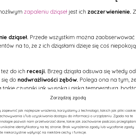
możliwym
zapaleniu dziąseł
jest ich
zaczerwienienie.
Z
ie dziąseł.
Przede wszystkim można zaobserwować j
w na to, że z ich dziąsłami dzieje się coś niepokojąc
 też do ich
recesji.
Brzeg dziąsła odsuwa się wtedy od
 się do
nadwrażliwości zębów.
Polega ona na tym, ż
akie czynniki jak wysoka i niska temperatura, bodźc
Zarządzaj zgodą
 zapewnić jak najlepsze wrażenia, korzystamy z technologii, takich jak pliki cookie
echowywania i/lub uzyskiwania dostępu do informacji o urządzeniu. Zgoda na te
hnologie pozwoli nam przetwarzać dane, takie jak zachowanie podczas przeglądan
 unikalne identyfikatory na tej stronie. Brak wyrażenia zgody lub wycofanie zgody
e niekorzystnie wpłynąć na niektóre cechy i funkcje.