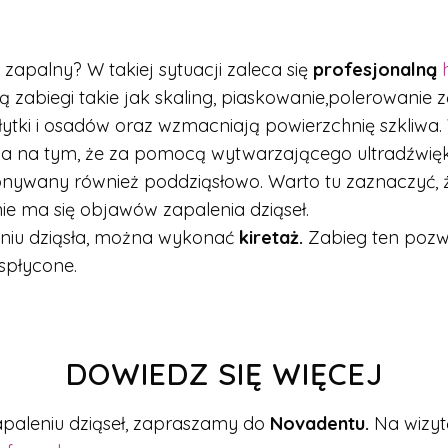
n zapalny? W takiej sytuacji zaleca się
profesjonalną
 zabiegi takie jak skaling, piaskowanie,polerowanie z
łytki i osadów oraz wzmacniają powierzchnię szkliwa
a na tym, że za pomocą wytwarzającego ultradźwięki
nywany również poddziąsłowo. Warto tu zaznaczyć, ż
 nie ma się objawów zapalenia dziąseł.
niu dziąsła, można wykonać
kiretaż.
Zabieg ten pozwa
spłycone.
DOWIEDZ SIĘ WIĘCEJ
zapaleniu dziąseł, zapraszamy do
Novadentu.
Na wizyt