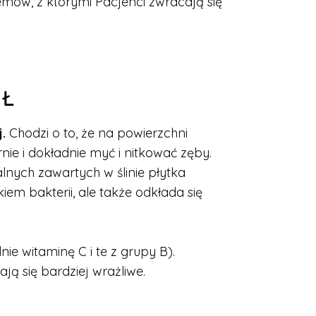
mów, z którymi Pacjenci zwracają się
EŁ
.
Chodzi o to, że na powierzchni
rnie i dokładnie myć i nitkować zęby.
alnych zawartych w ślinie płytka
skiem bakterii, ale także odkłada się
ie witaminę C i te z grupy B).
ą się bardziej wrażliwe.