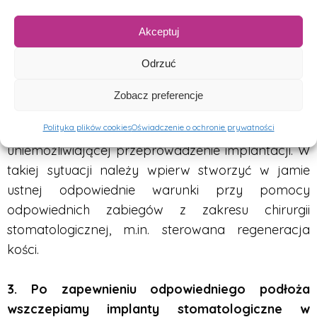
niepożądanych komplikacji oraz nadający
procesowi przejrzystego charakteru. Ponadto
Akceptuj
przedstawimy orientacyjny kosztorys.
Odrzuć
2. Jeśli braki w uzębieniu bądź bezzębie
były
Zobacz preferencje
pozostawione same sobie przez dłuższy okres,
Polityka plików cookies
Oświadczenie o ochronie prywatności
tkanki kostne mogły ulec degradacji
uniemożliwiającej przeprowadzenie implantacji. W
takiej sytuacji należy wpierw stworzyć w jamie
ustnej odpowiednie warunki przy pomocy
odpowiednich zabiegów z zakresu chirurgii
stomatologicznej, m.in. sterowana regeneracja
kości.
3. Po zapewnieniu odpowiedniego podłoża
wszczepiamy implanty stomatologiczne w