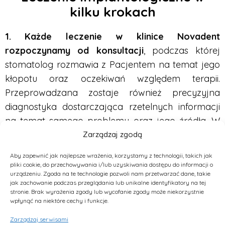
kilku krokach
1. Każde leczenie w klinice Novadent
rozpoczynamy od konsultacji
, podczas której
stomatolog rozmawia z Pacjentem na temat jego
kłopotu oraz oczekiwań względem terapii.
Przeprowadzana zostaje również precyzyjna
diagnostyka dostarczająca rzetelnych informacji
na temat samego problemu oraz jego źródła. W
tym celu wykonamy bezpieczne i komfortowe
Zarządzaj zgodą
badania w postaci RTG lub tomografii
Aby zapewnić jak najlepsze wrażenia, korzystamy z technologii, takich jak
komputerowej. Dokładnie zobrazują one struktury
pliki cookie, do przechowywania i/lub uzyskiwania dostępu do informacji o
urządzeniu. Zgoda na te technologie pozwoli nam przetwarzać dane, takie
twarzoczaszki Pacjenta, a co za tym idzie – jej
jak zachowanie podczas przeglądania lub unikalne identyfikatory na tej
uwarunkowania anatomiczne. Na podstawie tej
stronie. Brak wyrażenia zgody lub wycofanie zgody może niekorzystnie
wpłynąć na niektóre cechy i funkcje.
dogłębnej analizy sporządzamy plan terapii
minimalizujący ryzyko pojawienia się
Zarządzaj serwisami