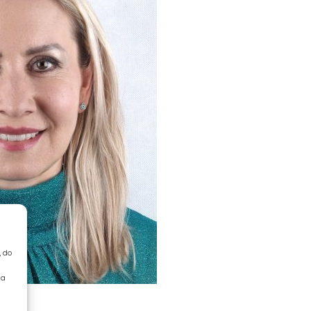
, do
ia