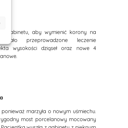
e
 do gabinetu, aby wymienić korony na
ostało przeprowadzone leczenie
rekta wysokości dziąseł oraz nowe 4
lanowe.
la
ię, ponieważ marzyła o nowym uśmiechu.
wygodny most porcelanowy mocowany
. Pacjentka wyszła z gabinetu z pięknym