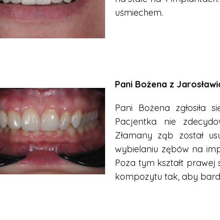
uśmiechem.
Pani Bożena z Jarosławi
Pani Bożena zgłosiła s
Pacjentka nie zdecydo
Złamany ząb został usu
wybielaniu zębów na im
Poza tym kształt prawej 
kompozytu tak, aby bard