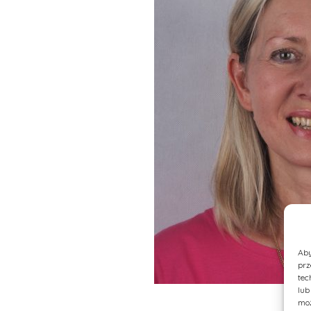
Aby
prz
tec
lub
moż