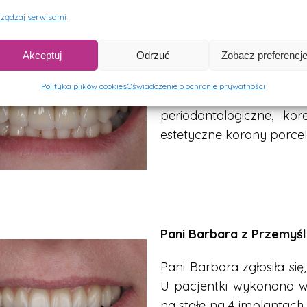
ządzaj serwisami
Pani Ania z Jarosławia
Akceptuj
Odrzuć
Zobacz preferencj
Pani Anna zgłosiła się
Polityka plików cookies
Oświadczenie o ochronie prywatności
przednich zębach. Z
periodontologiczne, ko
estetyczne korony porce
Pani Barbara z Przemyś
Pani Barbara zgłosiła s
U pacjentki wykonano 
na stałe na 4 implantach