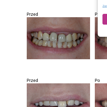
Zar
Przed
Po
Przed
Po