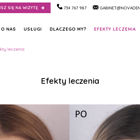
ISZ SIĘ NA WIZYTĘ
734 767 987
GABINET@NOVADEN
O NAS
USŁUGI
DLACZEGO MY?
EFEKTY LECZENIA
kty leczenia
Efekty leczenia