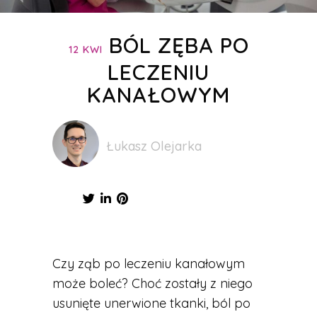
BÓL ZĘBA PO
12 KWI
LECZENIU
KANAŁOWYM
Łukasz Olejarka
Czy ząb po leczeniu kanałowym
może boleć? Choć zostały z niego
usunięte unerwione tkanki, ból po