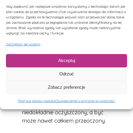
OD LECZENIA
Aby zapewnić jak najlepsze wrażenia, korzystamy z technologii, takich jak
pliki cookie, do przechowywania i/lub uzyskiwania dostępu do informacji o
urządzeniu. Zgoda na te technologie pozwoli nam przetwarzać dane, takie
Zdarzają się też takie przypadki, że
jak zachowanie podczas przeglądania lub unikalne identyfikatory na tej
stronie. Brak wyrażenia zgody lub wycofanie zgody może niekorzystnie
po leczeniu kanałowym ząb nie
wpłynąć na niektóre cechy i funkcje.
zdradza niepokojących objawów, a
Zarządzaj serwisami
tymczasem
zaczyna boleć po
upływie kilku miesięcy, a nawet lat
.
Akceptuj
Najczęściej takie objawy świadczą
o tym, że tak naprawdę leczenie
Odrzuć
kanałowe
zostało
przeprowadzone nieskutecznie
. W
Zobacz preferencje
kanałach pozostała nieusunięta
Polityka plików cookies
Oświadczenie o ochronie prywatności
miazga – któryś z nich został
niedokładnie oczyszczony, a być
może nawet całkiem przeoczony.