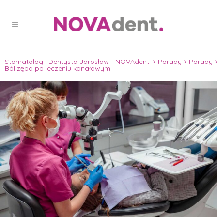
Stomatolog | Dentysta Jarosław - NOVAdent.
>
Porady
>
Porady
Ból zęba po leczeniu kanałowym