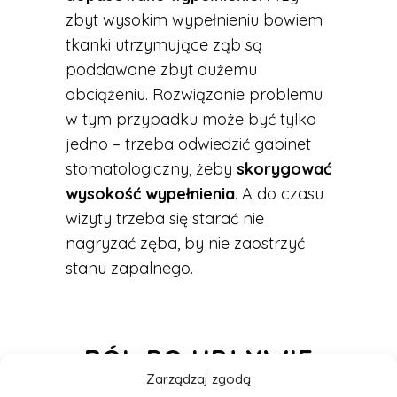
zbyt wysokim wypełnieniu bowiem
tkanki utrzymujące ząb są
poddawane zbyt dużemu
obciążeniu. Rozwiązanie problemu
w tym przypadku może być tylko
jedno – trzeba odwiedzić gabinet
stomatologiczny, żeby
skorygować
wysokość wypełnienia
. A do czasu
wizyty trzeba się starać nie
nagryzać zęba, by nie zaostrzyć
stanu zapalnego.
BÓL PO UPŁYWIE
Zarządzaj zgodą
DŁUŻSZEGO CZASU